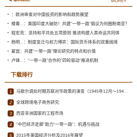
MORE+
：欧洲审查对中国投资的影响和趋势展望
楼春...：美国印度大破防！共建“一带一路”倡议为何圈粉南亚？
程宏亮：坚持和平共处五项原则 推进构建人类命运共同体
杨明...：制度变迁与权力博弈：国际货币体系的双重困境
翟崑：共建“一带一路”理论研究的特点和价值
卢锋...：“一带一路”合作的“四轮驱动”推进机制
下载排行
马歇尔调处时期苏联对华政策的演变（1945年12月～1947年1月）
1
全球跨境电子商务研究
2
西亚非洲国家的工程市场
3
“中巴经济走廊”助力“一带一路”：机遇与挑战
4
2015年美国经济分析及2016年展望
5