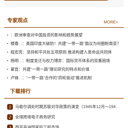
专家观点
MORE+
：欧洲审查对中国投资的影响和趋势展望
楼春...：美国印度大破防！共建“一带一路”倡议为何圈粉南亚？
程宏亮：坚持和平共处五项原则 推进构建人类命运共同体
杨明...：制度变迁与权力博弈：国际货币体系的双重困境
翟崑：共建“一带一路”理论研究的特点和价值
卢锋...：“一带一路”合作的“四轮驱动”推进机制
下载排行
马歇尔调处时期苏联对华政策的演变（1945年12月～1947年1月）
1
全球跨境电子商务研究
2
西亚非洲国家的工程市场
3