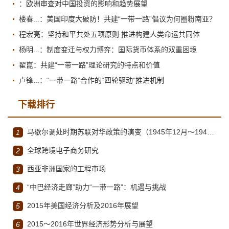
：欧洲审查对中国投资的影响和趋势展望
楼春...：美国印度大破防！共建“一带一路”倡议为何圈粉南亚？
程宏亮：坚持和平共处五项原则 推进构建人类命运共同体
杨明...：制度变迁与权力博弈：国际货币体系的双重困境
翟崑：共建“一带一路”理论研究的特点和价值
卢锋...：“一带一路”合作的“四轮驱动”推进机制
下载排行
马歇尔调处时期苏联对华政策的演变（1945年12月～1947年1月）
1
全球跨境电子商务研究
2
西亚非洲国家的工程市场
3
“中巴经济走廊”助力“一带一路”：机遇与挑战
4
2015年美国经济分析及2016年展望
5
2015～2016年世界经济形势分析与展望
6