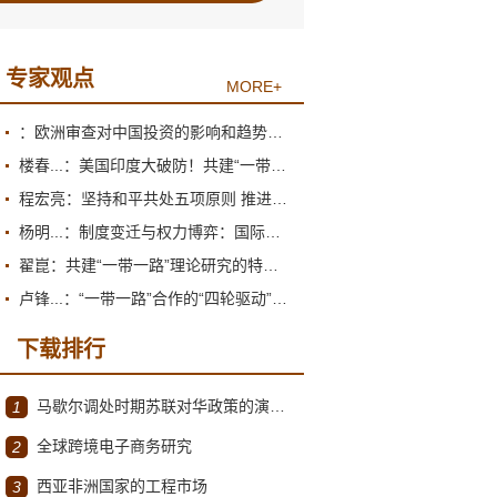
专家观点
MORE+
：欧洲审查对中国投资的影响和趋势展望
楼春...：美国印度大破防！共建“一带一路”倡议为何圈粉南亚？
程宏亮：坚持和平共处五项原则 推进构建人类命运共同体
杨明...：制度变迁与权力博弈：国际货币体系的双重困境
翟崑：共建“一带一路”理论研究的特点和价值
卢锋...：“一带一路”合作的“四轮驱动”推进机制
下载排行
马歇尔调处时期苏联对华政策的演变（1945年12月～1947年1月）
1
全球跨境电子商务研究
2
西亚非洲国家的工程市场
3