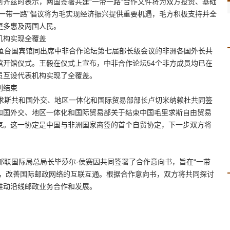
齐兹时表示，两国签署共建“一带一路”合作文件将为双方投资、基础
一带一路”倡议将为毛实现经济振兴提供重要机遇，毛方积极支持并全
更多惠及两国人民。
构实现全覆盖
台国宾馆同出席中非合作论坛第七届部长级会议的非洲各国外长共
馆开馆仪式。王毅在仪式上宣布，中非合作论坛54个非方成员均已在
员互设代表机构实现了全覆盖。
判结束
斯共和国外交、地区一体化和国际贸易部部长卢切米纳赖杜共同签
和国外交、地区一体化和国际贸易部关于结束中国毛里求斯自由贸易
束。这一协定是中国与非洲国家商签的首个自贸协定，下一步双方将
联国际局总局长毕莎尔·侯赛因共同签署了合作意向书，旨在“一带
设，改善国际邮政网络的互联互通。根据合作意向书，双方将共同探讨
推动沿线邮政业务合作和发展。