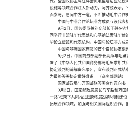
代。全国政协主席汪洋会见毛里塔尼亚总统阿
设施等领域合作注入新动力。阿齐兹表示，“
面参与，愿同中方一道，不断推动毛中合作
中国与中非合作论坛非方成员互设代表机
9月2日，国务委员兼外交部长王毅在钓鱼
同举行非盟驻华代表处和布基纳法索驻华使
华设立使馆和代表机构，中国与论坛非方成
中国与非洲国家商签的首个自贸协定谈
9月2日，中国商务部副部长高燕与毛里求
署了《中华人民共和国商务部与毛里求斯共
协定谈判的谅解备忘录》，宣布谈判正式结
为最终签署协定做好准备。（商务部网站）
国家邮政局与万国邮联签署合作意向书
9月2日，国家邮政局局长马军胜和万国邮
一路”框架下共同推进国际铁路运邮机制建
拓展合作领域，加强与相关国际组织合作，