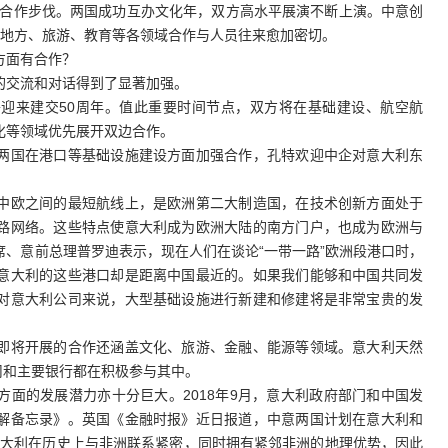
快合作步伐。两国成功互办文化年，双方高水平展演不断上演。中意创
，地方、旅游、教育等各领域合作与人员往来愈加密切。
面有合作？
交流和对话得到了显著加强。
将迎来建交50周年。值此重要时间节点，双方将在基础建设、航空航
化等领域优先展开双边合作。
国在港口等基础设施建设方面加强合作，孔特欢迎中企对意大利东
欧之间的最短航线上，是欧洲第二大制造国，在技术创新方面处于
路网络。这些特点使意大利成为欧洲大陆的南方门户，也成为欧洲与
、意前总理普罗迪表示，现在人们在谈论“一带一路”欧洲段港口时，
意大利的这些港口却是距离中国最近的。如果我们能够和中国共同发
对意大利公司来说，大型基础设施进行新建和修建将是非常宝贵的发
将开展的合作还涵盖文化、旅游、金融、能源等领域。意大利天然
公司和主要银行都在积极参与其中。
的发展潜力亦十分巨大。2018年9月，意大利政府部门和中国发
解备忘录》。英国《金融时报》近日报道，中意两国计划在意大利和
。意大利在历史上与非洲联系紧密，同时拥有紧邻非洲的地理优势，因此