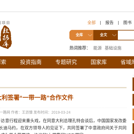
全部
|
报告
|
图书
全库
全文
热词推荐：
能源
基础设施
探索
投资指南
专题研究
国家库
省域
利签署“一带一路”合作文件
一路网
作者：王沥慷
发布时间：2019-03-24
访意行程迎来重头戏，在同意大利总理孔特会谈后，中国国家发改委
长迪马约，在双方领导人的见证下，共同签署了中意政府间关于共同