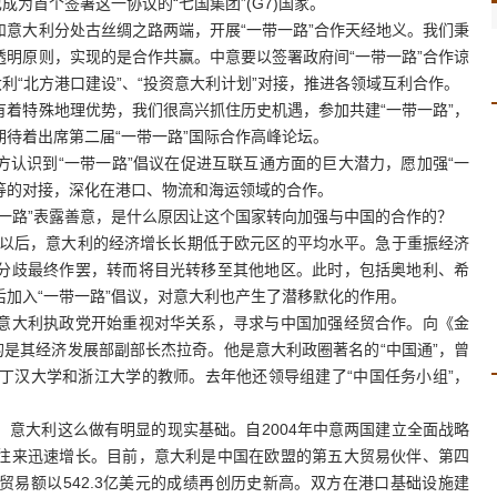
成为首个签署这一协议的“七国集团”(G7)国家。
大利分处古丝绸之路两端，开展“一带一路”合作天经地义。我们秉
明原则，实现的是合作共赢。中意要以签署政府间“一带一路”合作谅
利“北方港口建设”、“投资意大利计划”对接，推进各领域互利合作。
特殊地理优势，我们很高兴抓住历史机遇，参加共建“一带一路”，
待着出席第二届“一带一路”国际合作高峰论坛。
识到“一带一路”倡议在促进互联互通方面的巨大潜力，愿加强“一
）等的对接，深化在港口、物流和海运领域的合作。
路”表露善意，是什么原因让这个国家转向加强与中国的合作的？
以后，意大利的经济增长长期低于欧元区的平均水平。急于重振经济
分歧最终作罢，转而将目光转移至其他地区。此时，包括奥地利、希
加入“一带一路”倡议，对意大利也产生了潜移默化的作用。
大利执政党开始重视对华关系，寻求与中国加强经贸合作。向《金
的是其经济发展部副部长杰拉奇。他是意大利政圈著名的“中国通”，曾
丁汉大学和浙江大学的教师。去年他还领导组建了“中国任务小组”，
大利这么做有明显的现实基础。自2004年中意两国建立全面战略
往来迅速增长。目前，意大利是中国在欧盟的第五大贸易伙伴、第四
易额以542.3亿美元的成绩再创历史新高。双方在港口基础设施建