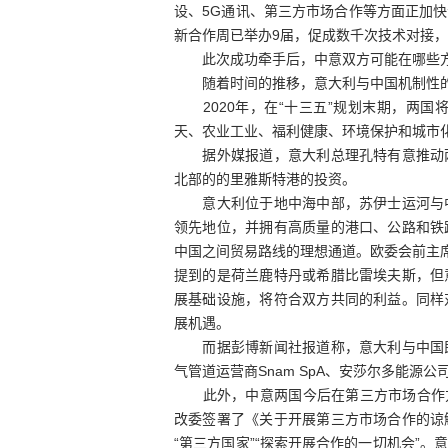
设、5G通讯、第三方市场合作等方面正加
新合作周已举办9届，促成数千次技术对接
此次成功牵手后，中意双方可能在哪些方
随着时间的推移，意大利与中国机制性的
2020年，在“十三五”规划末期，两国
天、农业工业、福利健康、环境保护和城市
据外媒报道，意大利总理孔特有意推动两
北部的的里雅斯特港的投资。
意大利位于地中海中部，苏伊士运河与中
领先地位，并拥有高质量的港口、公路和铁
中国之间贸易路线的理想通道。欧委会前主席
提到的是荷兰鹿特丹或希腊比雷埃夫斯，但
展基础设施，将符合双方共同的利益。同样
展机遇。
而据彭博新闻社报道称，意大利与中国即
气管道运营商Snam SpA、安莎尔多能源
此外，中意两国今后在第三方市场合作方面
改委签署了《关于开展第三方市场合作的谅
“第三方国家”“探索开展合作的一切机会”