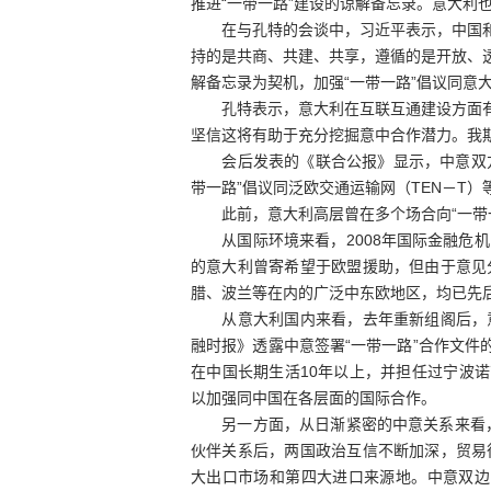
推进“一带一路”建设的谅解备忘录。意大利也
在与孔特的会谈中，习近平表示，中国和意
持的是共商、共建、共享，遵循的是开放、透
解备忘录为契机，加强“一带一路”倡议同意大
孔特表示，意大利在互联互通建设方面有着
坚信这将有助于充分挖掘意中合作潜力。我期
会后发表的《联合公报》显示，中意双方认
带一路”倡议同泛欧交通运输网（TEN－T
此前，意大利高层曾在多个场合向“一带一
从国际环境来看，2008年国际金融危机
的意大利曾寄希望于欧盟援助，但由于意见
腊、波兰等在内的广泛中东欧地区，均已先后
从意大利国内来看，去年重新组阁后，意
融时报》透露中意签署“一带一路”合作文件
在中国长期生活10年以上，并担任过宁波诺
以加强同中国在各层面的国际合作。
另一方面，从日渐紧密的中意关系来看，意
伙伴关系后，两国政治互信不断加深，贸易
大出口市场和第四大进口来源地。中意双边贸