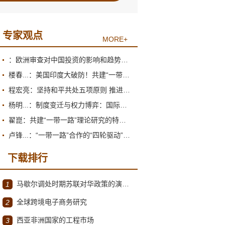
专家观点
MORE+
：欧洲审查对中国投资的影响和趋势展望
楼春...：美国印度大破防！共建“一带一路”倡议为何圈粉南亚？
程宏亮：坚持和平共处五项原则 推进构建人类命运共同体
杨明...：制度变迁与权力博弈：国际货币体系的双重困境
翟崑：共建“一带一路”理论研究的特点和价值
卢锋...：“一带一路”合作的“四轮驱动”推进机制
下载排行
马歇尔调处时期苏联对华政策的演变（1945年12月～1947年1月）
1
全球跨境电子商务研究
2
西亚非洲国家的工程市场
3