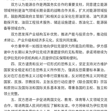
双方认为能源合作是两国务实合作的重要支柱，同意建立能源
领域特别是油气领域长期全面的战略合作关系，扩大对能源领域投
资，鼓励两国政府主管部门和相关企业深化在原油贸易、油气资源
勘探开发、油田工程技术服务、储运设施建设、炼油化工、能源装
备等领域合作。
双方愿发挥产业结构互补优势，推进产能与投资合作，推动技
术转让、产业升级和经济多元化，实现共同发展。
中方重申将一如既往地向伊拉克提供力所能及的帮助。伊方感
谢中方长期以来为伊拉克经济重建提供的无私帮助，承诺将继续为
在伊拉克的中资机构和人员提供切实保障和便利。
四、双方谴责和反对一切形式的恐怖主义，坚定支持对方维护
国家安全稳定和打击恐怖主义所作努力，强调反恐需要标本兼治，
反对在打击恐怖主义过程中奉行双重标准，反对将恐怖主义同特定
国家、民族、宗教挂钩，主张反恐行动应遵守《联合国宪章》宗旨
和原则以及国际法和国际关系基本准则，尊重各国的主权、独立和
领土完整。
五、双方愿进一步促进两国文化、教育、体育等人文领域交流
合作，增进两国人民间的相互了解和友谊。中方将继续为伊拉克培