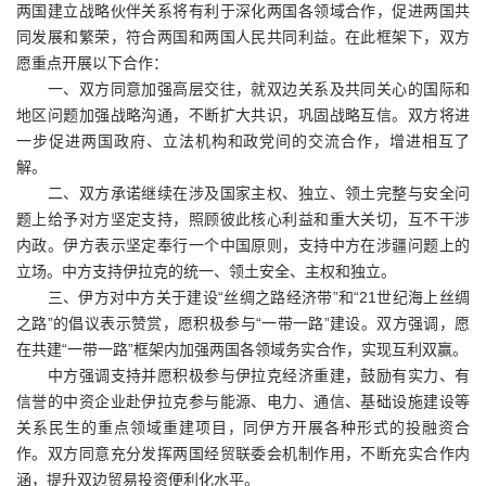
两国建立战略伙伴关系将有利于深化两国各领域合作，促进两国共
同发展和繁荣，符合两国和两国人民共同利益。在此框架下，双方
愿重点开展以下合作：
一、双方同意加强高层交往，就双边关系及共同关心的国际和
地区问题加强战略沟通，不断扩大共识，巩固战略互信。双方将进
一步促进两国政府、立法机构和政党间的交流合作，增进相互了
解。
二、双方承诺继续在涉及国家主权、独立、领土完整与安全问
题上给予对方坚定支持，照顾彼此核心利益和重大关切，互不干涉
内政。伊方表示坚定奉行一个中国原则，支持中方在涉疆问题上的
立场。中方支持伊拉克的统一、领土安全、主权和独立。
三、伊方对中方关于建设“丝绸之路经济带”和“21世纪海上丝绸
之路”的倡议表示赞赏，愿积极参与“一带一路”建设。双方强调，愿
在共建“一带一路”框架内加强两国各领域务实合作，实现互利双赢。
中方强调支持并愿积极参与伊拉克经济重建，鼓励有实力、有
信誉的中资企业赴伊拉克参与能源、电力、通信、基础设施建设等
关系民生的重点领域重建项目，同伊方开展各种形式的投融资合
作。双方同意充分发挥两国经贸联委会机制作用，不断充实合作内
涵，提升双边贸易投资便利化水平。