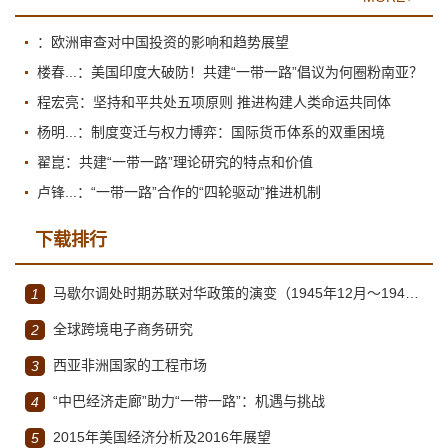
：欧洲审查对中国投资的影响和趋势展望
楼春...：美国印度大破防！共建“一带一路”倡议为何圈粉南亚？
程宏亮：坚持和平共处五项原则 推进构建人类命运共同体
杨明...：制度变迁与权力博弈：国际货币体系的双重困境
翟崑：共建“一带一路”理论研究的特点和价值
卢锋...：“一带一路”合作的“四轮驱动”推进机制
下载排行
马歇尔调处时期苏联对华政策的演变（1945年12月～1947年1月）
1
全球跨境电子商务研究
2
西亚非洲国家的工程市场
3
“中巴经济走廊”助力“一带一路”：机遇与挑战
4
2015年美国经济分析及2016年展望
5