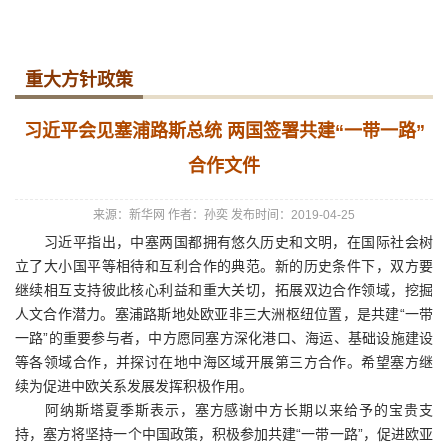
重大方针政策
习近平会见塞浦路斯总统 两国签署共建“一带一路”
合作文件
来源：新华网
作者：孙奕
发布时间：2019-04-25
习近平指出，中塞两国都拥有悠久历史和文明，在国际社会树
立了大小国平等相待和互利合作的典范。新的历史条件下，双方要
继续相互支持彼此核心利益和重大关切，拓展双边合作领域，挖掘
人文合作潜力。塞浦路斯地处欧亚非三大洲枢纽位置，是共建“一带
一路”的重要参与者，中方愿同塞方深化港口、海运、基础设施建设
等各领域合作，并探讨在地中海区域开展第三方合作。希望塞方继
续为促进中欧关系发展发挥积极作用。
阿纳斯塔夏季斯表示，塞方感谢中方长期以来给予的宝贵支
持，塞方将坚持一个中国政策，积极参加共建“一带一路”，促进欧亚