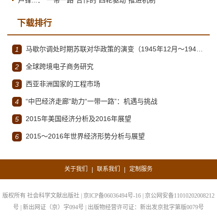
卢锋...：“一带一路”合作的“四轮驱动”推进机制
下载排行
马歇尔调处时期苏联对华政策的演变（1945年12月～1947年1月）
1
全球跨境电子商务研究
2
西亚非洲国家的工程市场
3
“中巴经济走廊”助力“一带一路”：机遇与挑战
4
2015年美国经济分析及2016年展望
5
2015～2016年世界经济形势分析与展望
6
关于我们
联系我们
定制服务
|
|
版权所有 社会科学文献出版社 | 京ICP备06036494号-16 | 京公网安备11010202008212
号 | 新出网证（京）字094号 | 出版物经营许可证：新出发京批字第版0079号