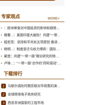
专家观点
MORE+
：欧洲审查对中国投资的影响和趋势展望
楼春...：美国印度大破防！共建“一带一路”倡议为何圈粉南亚？
程宏亮：坚持和平共处五项原则 推进构建人类命运共同体
杨明...：制度变迁与权力博弈：国际货币体系的双重困境
翟崑：共建“一带一路”理论研究的特点和价值
卢锋...：“一带一路”合作的“四轮驱动”推进机制
下载排行
马歇尔调处时期苏联对华政策的演变（1945年12月～1947年1月）
1
全球跨境电子商务研究
2
西亚非洲国家的工程市场
3