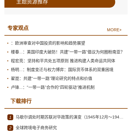
主题资源推荐
专家观点
MORE+
：欧洲审查对中国投资的影响和趋势展望
楼春...：美国印度大破防！共建“一带一路”倡议为何圈粉南亚？
程宏亮：坚持和平共处五项原则 推进构建人类命运共同体
杨明...：制度变迁与权力博弈：国际货币体系的双重困境
翟崑：共建“一带一路”理论研究的特点和价值
卢锋...：“一带一路”合作的“四轮驱动”推进机制
下载排行
马歇尔调处时期苏联对华政策的演变（1945年12月～1947年1月）
1
全球跨境电子商务研究
2