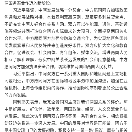
两国务实合作迈入新阶段。
习近平强调，中阿发展战略十分契合，中方愿同阿方加强政策
沟通和发展战略对接，本着互利双赢原则，凝聚更多利益契合点，
不断充实中阿友好合作关系内涵。双方可以在能源、通信、基础设
施等领域共同打造符合阿方实际需求的大项目，全面提高两国务实
合作水平。中方愿同阿方加强金融和交通合作，为实现地区各国共
同发展繁荣和人民友好往来创造良好条件。双方应扩大文化和教育
合作，促进议会、社会团体、青年组织、媒体交流，增进两国人民
相互了解和理解，夯实中阿关系长远发展的社会和民意基础。中方
愿同阿方加强执法安全合作，切实维护两国和两国人民利益。
习近平指出，中阿双方在一系列重大国际和地区问题上立场相
同或相近，中方愿同阿方在国际和地区事务中加强沟通，加强在亚
信机制、上海合作组织内的协作，推动国际秩序朝着更加公正合理
的方向发展。
阿利耶夫表示，我完全赞同习主席对我们两国关系的评价。阿
中是好朋友、好伙伴。近年来，两国政治、经济、人文交流合作快
速发展。我此次访华期间双方还将签署一系列合作文件，相信将推
动双边关系进一步深入发展。中国的发展对世界是正能量。阿方乐
见中国实现自己的发展战略，积极支持“一带一路”倡议，愿参与相关