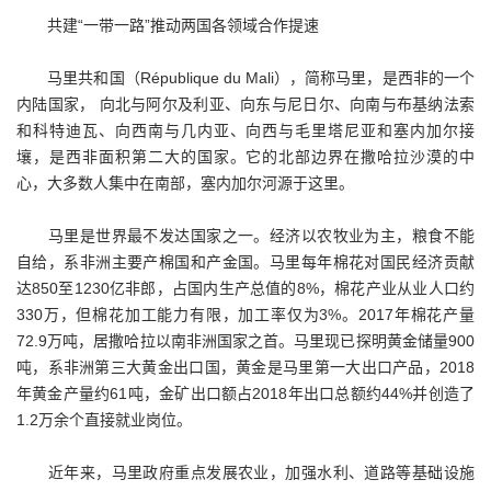
共建“一带一路”推动两国各领域合作提速
马里共和国（République du Mali），简称马里，是西非的一个
内陆国家， 向北与阿尔及利亚、向东与尼日尔、向南与布基纳法索
和科特迪瓦、向西南与几内亚、向西与毛里塔尼亚和塞内加尔接
壤，是西非面积第二大的国家。它的北部边界在撒哈拉沙漠的中
心，大多数人集中在南部，塞内加尔河源于这里。
马里是世界最不发达国家之一。经济以农牧业为主，粮食不能
自给，系非洲主要产棉国和产金国。马里每年棉花对国民经济贡献
达850至1230亿非郎，占国内生产总值的8%，棉花产业从业人口约
330万，但棉花加工能力有限，加工率仅为3%。2017年棉花产量
72.9万吨，居撒哈拉以南非洲国家之首。马里现已探明黄金储量900
吨，系非洲第三大黄金出口国，黄金是马里第一大出口产品，2018
年黄金产量约61吨，金矿出口额占2018年出口总额约44%并创造了
1.2万余个直接就业岗位。
近年来，马里政府重点发展农业，加强水利、道路等基础设施