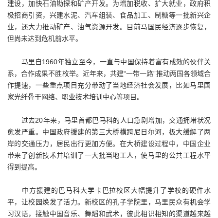
建设，加快石油勘探和矿产开发。为增加税收、扩大就业，政府积
极招商引资，兴建水泥、汽车组装、食品加工、制糖等一批新兴企
业，还大力推动矿产、油气资源开发。目前马国民经济逐步恢复，
但尚未达到危机前水平。
马里自1960年独立至今，一直与中国保持着富有成效的伙伴关
系，合作成果不胜枚举。近年来，共建“一带一路”推动两国各领域合
作提速，一些重点项目充分带动了当地经济社会发展，比如马里国
家光纤骨干网络、职业技术培训中心等项目。
过去20年来，马里首都巴马科的人口急剧增加，交通拥堵状况
愈发严重。中国政府援建的第三大桥横跨尼日尔河，极大缓解了两
岸的交通压力，居民出行更加方便。在大桥建设过程中，中国企业
带来了创新技术并培训了一大批当地工人，使马里的公共工程水平
得到提高。
中方援建的巴马科大学卡巴拉校区大幅提升了学校的硬件水
平，让校园焕发了活力。新校区的孔子学院里，马里民众有机会学
习汉语，接触中国音乐、舞蹈和武术，彼此相识相知的渠道越来越