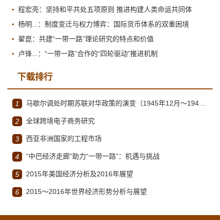
程宏亮：坚持和平共处五项原则 推进构建人类命运共同体
杨明...：制度变迁与权力博弈：国际货币体系的双重困境
翟崑：共建“一带一路”理论研究的特点和价值
卢锋...：“一带一路”合作的“四轮驱动”推进机制
下载排行
马歇尔调处时期苏联对华政策的演变（1945年12月～1947年1月）
1
全球跨境电子商务研究
2
西亚非洲国家的工程市场
3
“中巴经济走廊”助力“一带一路”：机遇与挑战
4
2015年美国经济分析及2016年展望
5
2015～2016年世界经济形势分析与展望
6