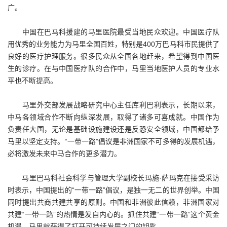
广。
中国在巴马科援建的马里医院最受当地民众欢迎。中国医疗队
用优秀的业务能力为马里全国百姓，特别是400万巴马科市民提供了
良好的医疗护理服务。很多民众从全国各地赶来，希望得到中国医
生的诊疗。在与中国医疗队的合作中，马里当地医护人员的专业水
平也不断提高。
马里外交部发展战略研究中心主任库利巴利表示，长期以来，
中马各领域合作不断向纵深发展，取得了诸多可喜成就。中国作为
负责任大国，无论是基础设施建设还是反恐安全领域，中国都给予
马里以坚定支持。“一带一路”倡议是非洲国家不可多得的发展机遇，
必将激发未来中马合作的更多潜力。
马里巴马科社会科学与管理大学副校长玛施·萨玛克在接受采访
时表示，中国提出的“一带一路”倡议，是独一无二的世界创举。中国
同时提出共商共建共享的原则。中国和非洲彼此信赖，非洲国家对
共建“一带一路”的热情是发自内心的。抓住共建“一带一路”这个黄金
机遇，马里就获得了打开可持续发展之门的钥匙。