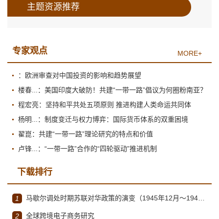
主题资源推荐
专家观点
MORE+
：欧洲审查对中国投资的影响和趋势展望
楼春...：美国印度大破防！共建“一带一路”倡议为何圈粉南亚？
程宏亮：坚持和平共处五项原则 推进构建人类命运共同体
杨明...：制度变迁与权力博弈：国际货币体系的双重困境
翟崑：共建“一带一路”理论研究的特点和价值
卢锋...：“一带一路”合作的“四轮驱动”推进机制
下载排行
马歇尔调处时期苏联对华政策的演变（1945年12月～1947年1月）
1
全球跨境电子商务研究
2