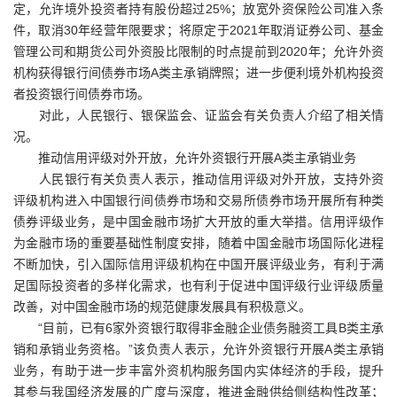
定，允许境外投资者持有股份超过25%；放宽外资保险公司准入条
件，取消30年经营年限要求；将原定于2021年取消证券公司、基金
管理公司和期货公司外资股比限制的时点提前到2020年；允许外资
机构获得银行间债券市场A类主承销牌照；进一步便利境外机构投资
者投资银行间债券市场。
对此，人民银行、银保监会、证监会有关负责人介绍了相关情
况。
推动信用评级对外开放，允许外资银行开展A类主承销业务
人民银行有关负责人表示，推动信用评级对外开放，支持外资
评级机构进入中国银行间债券市场和交易所债券市场开展所有种类
债券评级业务，是中国金融市场扩大开放的重大举措。信用评级作
为金融市场的重要基础性制度安排，随着中国金融市场国际化进程
不断加快，引入国际信用评级机构在中国开展评级业务，有利于满
足国际投资者的多样化需求，也有利于促进中国评级行业评级质量
改善，对中国金融市场的规范健康发展具有积极意义。
“目前，已有6家外资银行取得非金融企业债务融资工具B类主承
销和承销业务资格。”该负责人表示，允许外资银行开展A类主承销
业务，有助于进一步丰富外资机构服务国内实体经济的手段，提升
其参与我国经济发展的广度与深度，推进金融供给侧结构性改革；