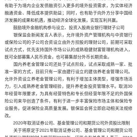
有助于为境内企业发债融资引入更多的境外投资需求，为实体经济
融通资金、降低成本提供助益；同时，也有助于向外方分享中国经
济发展的成果和机遇，推动经济全球化发展，实现互利共赢。
鼓励境外金融机构参与设立、投资入股商业银行理财子公司
银保监会新闻发言人表示，允许境外资产管理机构与中资银行
或保险公司的子公司合资设立由外方控股的理财公司，前期可采取
试点方式，优先支持国外市场公认的成熟稳健财富管理机构进入，
既可全部募集人民币资金，也可募集部分外币长期资金。
国内养老金管理公司还处于试点阶段，试点采取成熟一家、批
准一家的方式，目前只有一家由建行设立的建信养老金管理公司。
允许外资设立养老金管理公司，有利于增加主体类型，增强市场活
力，引入成熟养老金管理经验，提升养老金投资管理水平。取消30
年经营年限要求，为具有经营特色和专长但经营年限不足的外国保
险公司来华创造了条件，有利于进一步丰富保险市场主体和保险专
业服务，促进保险业高质量发展。银保监会将立即启动相关法规修
改。
2020年取消证券公司、基金管理公司和期货公司外资股比限制
关于将原定于2021年取消证券公司、基金管理公司和期货公司