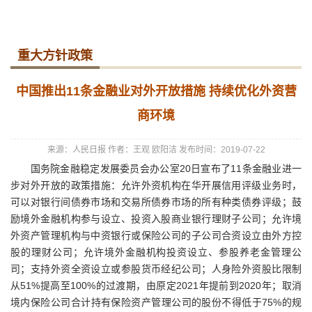
重大方针政策
中国推出11条金融业对外开放措施 持续优化外资营
商环境
来源：人民日报
作者：王观 欧阳洁
发布时间：2019-07-22
国务院金融稳定发展委员会办公室20日宣布了11条金融业进一
步对外开放的政策措施：允许外资机构在华开展信用评级业务时，
可以对银行间债券市场和交易所债券市场的所有种类债券评级；鼓
励境外金融机构参与设立、投资入股商业银行理财子公司；允许境
外资产管理机构与中资银行或保险公司的子公司合资设立由外方控
股的理财公司；允许境外金融机构投资设立、参股养老金管理公
司；支持外资全资设立或参股货币经纪公司；人身险外资股比限制
从51%提高至100%的过渡期，由原定2021年提前到2020年；取消
境内保险公司合计持有保险资产管理公司的股份不得低于75%的规