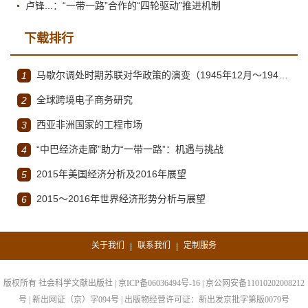
卢锋...：“一带一路”合作的“四轮驱动”推进机制
下载排行
马歇尔调处时期苏联对华政策的演变（1945年12月～1947年1月）
1
全球跨境电子商务研究
2
西亚非洲国家的工程市场
3
“中巴经济走廊”助力“一带一路”：机遇与挑战
4
2015年美国经济分析及2016年展望
5
2015～2016年世界经济形势分析与展望
6
关于我们
联系我们
定制服务
|
|
版权所有 社会科学文献出版社 | 京ICP备06036494号-16 | 京公网安备11010202008212
号 | 新出网证（京）字094号 | 出版物经营许可证：新出发京批字第版0079号