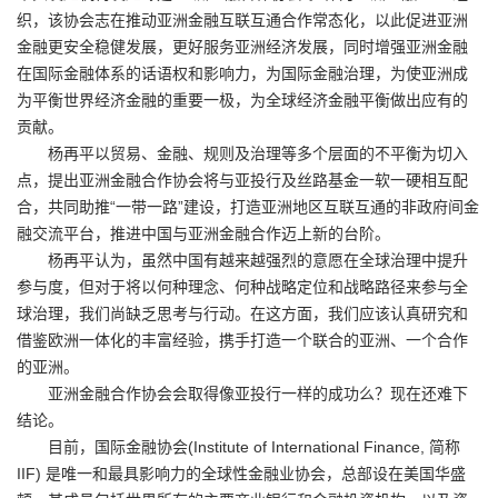
织，该协会志在推动亚洲金融互联互通合作常态化，以此促进亚洲
金融更安全稳健发展，更好服务亚洲经济发展，同时增强亚洲金融
在国际金融体系的话语权和影响力，为国际金融治理，为使亚洲成
为平衡世界经济金融的重要一极，为全球经济金融平衡做出应有的
贡献。
杨再平以贸易、金融、规则及治理等多个层面的不平衡为切入
点，提出亚洲金融合作协会将与亚投行及丝路基金一软一硬相互配
合，共同助推“一带一路”建设，打造亚洲地区互联互通的非政府间金
融交流平台，推进中国与亚洲金融合作迈上新的台阶。
杨再平认为，虽然中国有越来越强烈的意愿在全球治理中提升
参与度，但对于将以何种理念、何种战略定位和战略路径来参与全
球治理，我们尚缺乏思考与行动。在这方面，我们应该认真研究和
借鉴欧洲一体化的丰富经验，携手打造一个联合的亚洲、一个合作
的亚洲。
亚洲金融合作协会会取得像亚投行一样的成功么？现在还难下
结论。
目前，国际金融协会(Institute of International Finance, 简称
IIF) 是唯一和最具影响力的全球性金融业协会，总部设在美国华盛