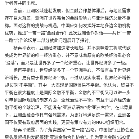
学者等共同出席。
当前，亚洲区域蓬勃发展，但金融合作总体滞后，与地区需求
存在巨大落差，亚洲在世界舞台的金融影响力与亚洲经济总量不相
称。面对这样的挑战与机遇，中国应如何发挥好本地多边金融机构
优势，推进“一带一路”金融合作？此次亚洲合作对话——共建“一带
一路”合作论坛第二部分就此问题展开了探讨。
杨再平表示，亚洲经济加速增长崛起，并不意味着其将取代欧
美成为世界新的唯一经济重心，并不意味着原有的欧美经济重心会
“没落”，而只是让世界多了一个经济重心，让世界经济多了一极。
杨再平指出，世界经济多了一个亚洲重心，不仅有益于世界经
济增长，更有益于世界经济平衡。不过从现实来看，世界经济增长
却长期“不平衡”。其中一大表现是国际贸易不平衡。他认为，贸易不
平衡在很大程度上是国际金融不平衡，金融的不平衡又可以进一步
引申到国际规则的制定方面，全球治理不平衡。有益于世界经济金
融平衡的全球治理，不能没有“亚洲话语权”或“亚洲席位”。在此背景
下，亚洲金融合作具有强烈需求。为更好地满足这一需求，亚洲各
国不仅要有政府层面的实践，更要有策应有力的NGO组织配合。
杨再平透露，为了落实国家“一带一路”战略，中国银行业协会正
牵头发起机构发起筹建“亚洲金融合作协会”。作为亚洲金融NGO组