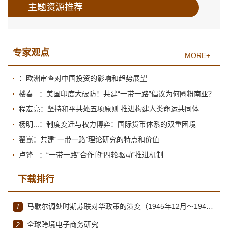
主题资源推荐
专家观点
MORE+
：欧洲审查对中国投资的影响和趋势展望
楼春...：美国印度大破防！共建“一带一路”倡议为何圈粉南亚？
程宏亮：坚持和平共处五项原则 推进构建人类命运共同体
杨明...：制度变迁与权力博弈：国际货币体系的双重困境
翟崑：共建“一带一路”理论研究的特点和价值
卢锋...：“一带一路”合作的“四轮驱动”推进机制
下载排行
马歇尔调处时期苏联对华政策的演变（1945年12月～1947年1月）
1
全球跨境电子商务研究
2