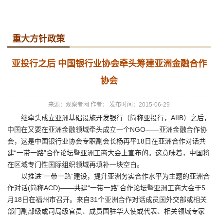
重大方针政策
亚投行之后 中国银行业协会牵头筹建亚洲金融合作
协会
来源：观察者网
作者：
发布时间：2015-06-29
继牵头成立亚洲基础设施开发银行（简称亚投行，AIIB）之后，
中国在又要在亚洲金融领域牵头成立一个NGO——亚洲金融合作协
会，这是中国银行业协会专职副会长杨再平18日在亚洲合作对话共
建“一带一路”合作论坛暨亚洲工商大会上宣布的。这意味着，中国将
在区域专门性国际组织领域再填补一块空白。
以推进“一带一路”建设，提升亚洲务实合作水平为主题的亚洲合
作对话(简称ACD)——共建“一带一路”合作论坛暨亚洲工商大会于5
月18日在福州市召开。来自31个亚洲合作对话成员国外交部或相关
部门副部级或司局级官员、成员国驻华大使或代表、相关领域专家