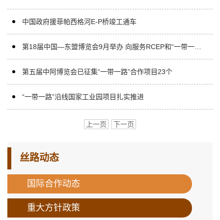
中国政府援菲帕西格河E-P桥竣工通车
第18届中国—东盟博览会9月举办 向服务RCEP和“一带一路”拓展
第五届中阿博览会已征集“一带一路”合作项目23个
“一带一路”沿线国家工业园项目扎实推进
上一页
下一页
丝路动态
国际合作动态
重大方针政策