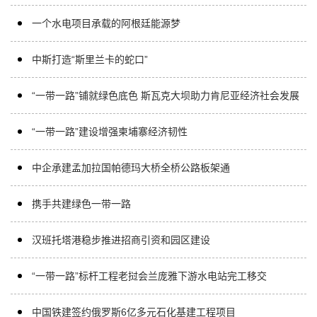
一个水电项目承载的阿根廷能源梦
中斯打造“斯里兰卡的蛇口”
“一带一路”铺就绿色底色 斯瓦克大坝助力肯尼亚经济社会发展
“一带一路”建设增强柬埔寨经济韧性
中企承建孟加拉国帕德玛大桥全桥公路板架通
携手共建绿色一带一路
汉班托塔港稳步推进招商引资和园区建设
“一带一路”标杆工程老挝会兰庞雅下游水电站完工移交
中国铁建签约俄罗斯6亿多元石化基建工程项目