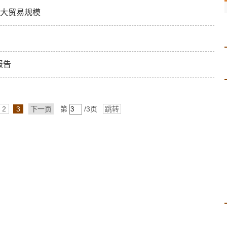
扩大贸易规模
报告
2
3
下一页
第
/3页
跳转