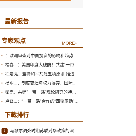
最新报告
专家观点
MORE+
：欧洲审查对中国投资的影响和趋势展望
楼春...：美国印度大破防！共建“一带一路”倡议为何圈粉南亚？
程宏亮：坚持和平共处五项原则 推进构建人类命运共同体
杨明...：制度变迁与权力博弈：国际货币体系的双重困境
翟崑：共建“一带一路”理论研究的特点和价值
卢锋...：“一带一路”合作的“四轮驱动”推进机制
下载排行
马歇尔调处时期苏联对华政策的演变（1945年12月～1947年1月）
1