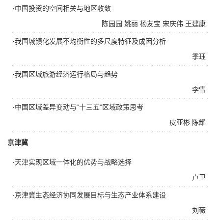
·中国投资的空间相关与地区收敛
陈园园
姚丽
杨友宝
宋庆伟
王建康
·我国城镇化发展不均衡性的多尺度特征及成因分析
季珏
·我国区域旅游经济运行格局与趋势
李雪
·中国区域差异变动与“十三五”区域政策思考
皮亚彬
陈耀
京津冀
·天津实现区域一体化的优势与战略选择
卢卫
·京津冀生态经济协同发展目标与生态产业体系建设
刘薇