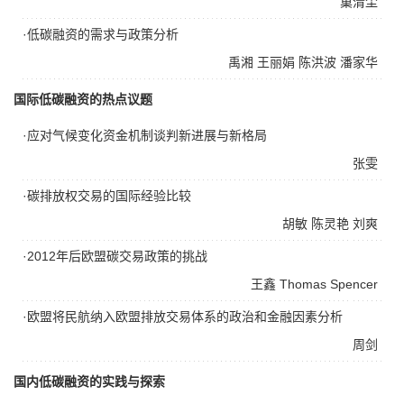
巢清尘
·低碳融资的需求与政策分析
禹湘
王丽娟
陈洪波
潘家华
国际低碳融资的热点议题
·应对气候变化资金机制谈判新进展与新格局
张雯
·碳排放权交易的国际经验比较
胡敏
陈灵艳
刘爽
·2012年后欧盟碳交易政策的挑战
王鑫
Thomas Spencer
·欧盟将民航纳入欧盟排放交易体系的政治和金融因素分析
周剑
国内低碳融资的实践与探索