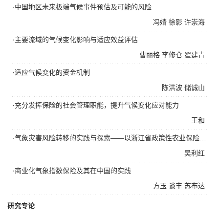
·中国地区未来极端气候事件预估及可能的风险
冯婧
徐影
许崇海
·主要流域的气候变化影响与适应效益评估
曹丽格
李修仓
翟建青
·适应气候变化的资金机制
陈洪波
储诚山
·充分发挥保险的社会管理职能，提升气候变化应对能力
王和
·气象灾害风险转移的实践与探索——以浙江省政策性农业保险为例
吴利红
·商业化气象指数保险及其在中国的实践
方玉
谈丰
苏布达
研究专论