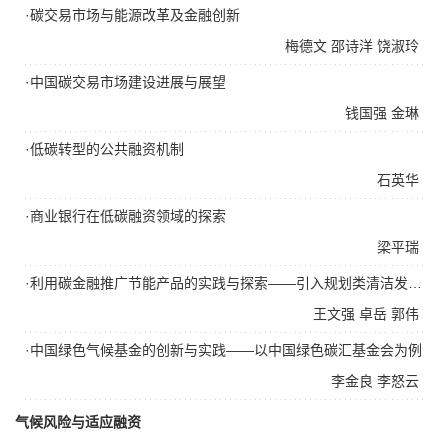
·碳交易市场与能源改革及金融创新
梅德文
邵诗洋
饶淑玲
·中国碳交易市场建设进展与展望
钱国强
金琳
·低碳转型的公共融资机制
石英华
·商业银行在低碳融资领域的探索
梁平瑞
·利用碳金融推广节能产品的实践与探索——引入规划类清洁发展机制（PCDM）推广节能灯的案例实践与分析
王文强
卓岳
郭伟
·中国绿色气候基金的创新与实践——以中国绿色碳汇基金会为例
李金良
李怒云
气候风险与适应融资