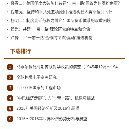
楼春...：美国印度大破防！共建“一带一路”倡议为何圈粉南亚？
程宏亮：坚持和平共处五项原则 推进构建人类命运共同体
杨明...：制度变迁与权力博弈：国际货币体系的双重困境
翟崑：共建“一带一路”理论研究的特点和价值
卢锋...：“一带一路”合作的“四轮驱动”推进机制
下载排行
马歇尔调处时期苏联对华政策的演变（1945年12月～1947年1月）
1
全球跨境电子商务研究
2
西亚非洲国家的工程市场
3
“中巴经济走廊”助力“一带一路”：机遇与挑战
4
2015年美国经济分析及2016年展望
5
2015～2016年世界经济形势分析与展望
6