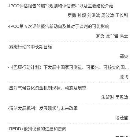
·IPCC评估报告的编写规则和评估流程以及主要结论介绍
罗勇
孙颖
刘洪滨
周波涛
王长科
·IPCC第五次评估报告新动向及其对于谈判的可能影响
罗勇
张军岩
高云
·减缓行动的中长期目标
郑爽
·《巴厘行动计划》下发展中国家可测量、可报告、可核实的国内减缓行动
滕飞
·应对气候变化资金机制现状、动态及展望
朱留财
吴恩涛
·清洁发展机制：发展现状与未来改革
段茂盛
·REDD+谈判议题的进展和走向