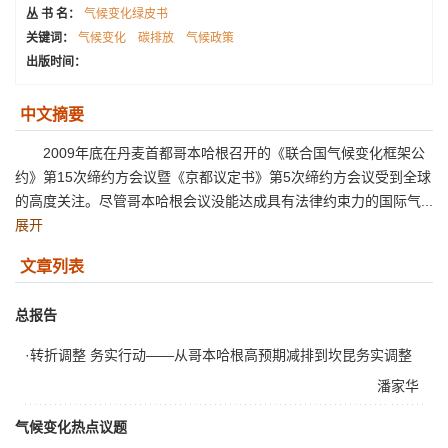
丛 书 名：
气候变化绿皮书
关键词：
气候变化
碳排放
气候政策
出版时间：
中文摘要
2009年底在丹麦首都哥本哈根召开的《联合国气候变化框架公
约》第15次缔约方会议暨《京都议定书》第5次缔约方会议受到全球
的高度关注。尽管哥本哈根会议没能达成具有法律约束力的国际气...
展开
文章列表
总报告
·转折调整 务实行动——从哥本哈根高预期减排到坎昆务实调整
潘家华
气候变化热点议题