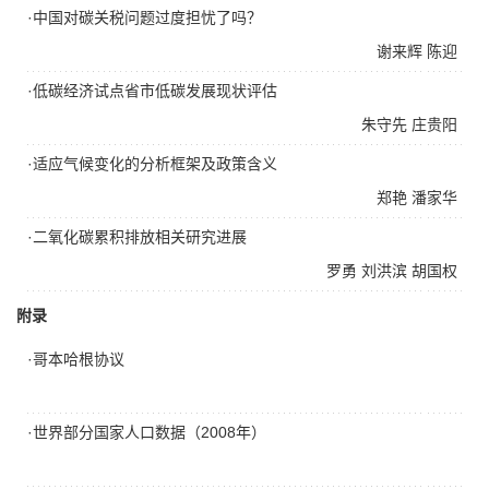
·中国对碳关税问题过度担忧了吗？
谢来辉
陈迎
·低碳经济试点省市低碳发展现状评估
朱守先
庄贵阳
·适应气候变化的分析框架及政策含义
郑艳
潘家华
·二氧化碳累积排放相关研究进展
罗勇
刘洪滨
胡国权
附录
·哥本哈根协议
·世界部分国家人口数据（2008年）