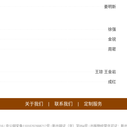
姜明新
徐强
金锐
周密
王琼
王金岩
成红
|
|
关于我们
联系我们
定制服务
-16 | 京公网安备11010202008212号 | 新出网证（京）字094号 | 出版物经营许可证：