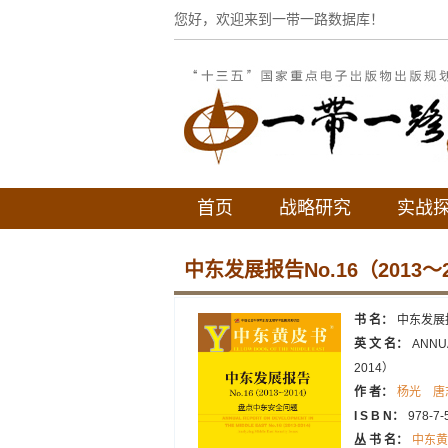
您好，欢迎来到一带一路数据库！
首页
战略研究
实战
中东发展报告No.16（2013～2
书 名：
中东发展报
英 文 名：
ANNUA
2014）
作 者：
杨光
唐
I S B N：
978-7-
丛 书 名：
中东黄