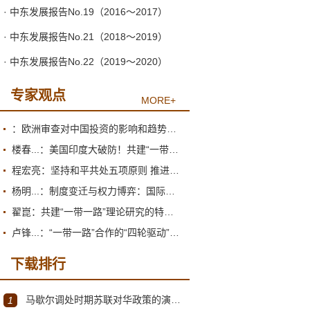
· 中东发展报告No.19（2016～2017）
· 中东发展报告No.21（2018～2019）
· 中东发展报告No.22（2019～2020）
专家观点
MORE+
：欧洲审查对中国投资的影响和趋势展望
楼春...：美国印度大破防！共建“一带一路”倡议为何圈粉南亚？
程宏亮：坚持和平共处五项原则 推进构建人类命运共同体
杨明...：制度变迁与权力博弈：国际货币体系的双重困境
翟崑：共建“一带一路”理论研究的特点和价值
卢锋...：“一带一路”合作的“四轮驱动”推进机制
下载排行
马歇尔调处时期苏联对华政策的演变（1945年12月～1947年1月）
1