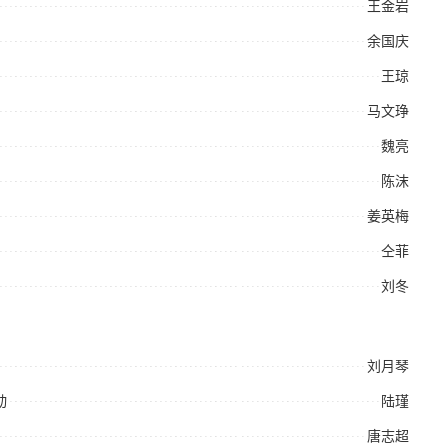
王金岩
余国庆
王琼
马文琤
魏亮
陈沫
姜英梅
仝菲
刘冬
刘月琴
动
陆瑾
唐志超