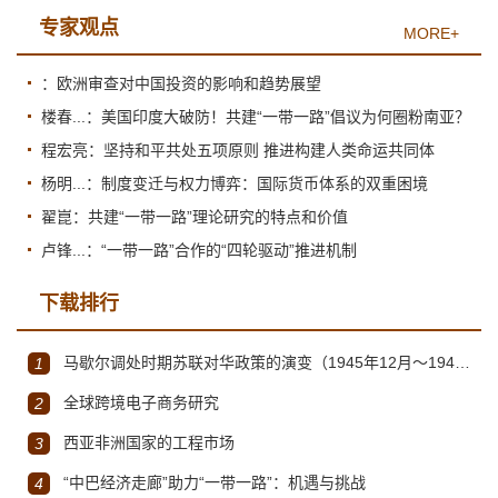
专家观点
MORE+
：欧洲审查对中国投资的影响和趋势展望
楼春...：美国印度大破防！共建“一带一路”倡议为何圈粉南亚？
程宏亮：坚持和平共处五项原则 推进构建人类命运共同体
杨明...：制度变迁与权力博弈：国际货币体系的双重困境
翟崑：共建“一带一路”理论研究的特点和价值
卢锋...：“一带一路”合作的“四轮驱动”推进机制
下载排行
马歇尔调处时期苏联对华政策的演变（1945年12月～1947年1月）
1
全球跨境电子商务研究
2
西亚非洲国家的工程市场
3
“中巴经济走廊”助力“一带一路”：机遇与挑战
4