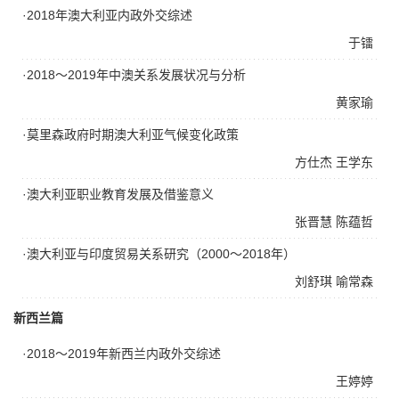
·2018年澳大利亚内政外交综述
于镭
·2018～2019年中澳关系发展状况与分析
黄家瑜
·莫里森政府时期澳大利亚气候变化政策
方仕杰
王学东
·澳大利亚职业教育发展及借鉴意义
张晋慧
陈蕴哲
·澳大利亚与印度贸易关系研究（2000～2018年）
刘舒琪
喻常森
新西兰篇
·2018～2019年新西兰内政外交综述
王婷婷