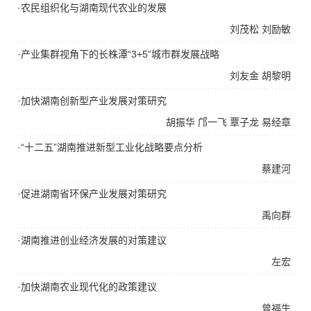
·农民组织化与湖南现代农业的发展
刘茂松
刘励敏
·产业集群视角下的长株潭“3+5”城市群发展战略
刘友金
胡黎明
·加快湖南创新型产业发展对策研究
胡振华
邝一飞
覃子龙
易经章
·“十二五”湖南推进新型工业化战略要点分析
蔡建河
·促进湖南省环保产业发展对策研究
禹向群
·湖南推进创业经济发展的对策建议
左宏
·加快湖南农业现代化的政策建议
曾福生