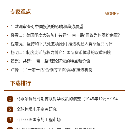
专家观点
MORE+
：欧洲审查对中国投资的影响和趋势展望
楼春...：美国印度大破防！共建“一带一路”倡议为何圈粉南亚？
程宏亮：坚持和平共处五项原则 推进构建人类命运共同体
杨明...：制度变迁与权力博弈：国际货币体系的双重困境
翟崑：共建“一带一路”理论研究的特点和价值
卢锋...：“一带一路”合作的“四轮驱动”推进机制
下载排行
马歇尔调处时期苏联对华政策的演变（1945年12月～1947年1月）
1
全球跨境电子商务研究
2
西亚非洲国家的工程市场
3