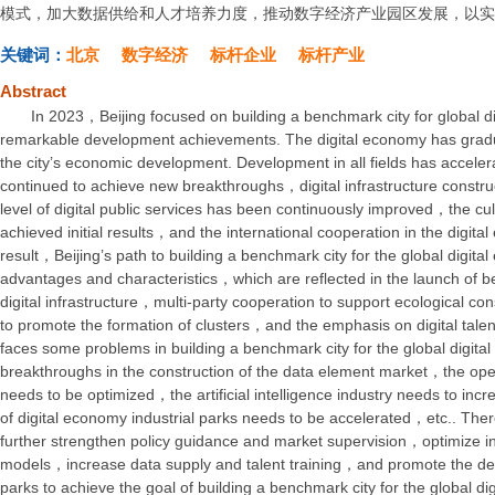
模式，加大数据供给和人才培养力度，推动数字经济产业园区发展，以
关键词：
北京
数字经济
标杆企业
标杆产业
Abstract
In 2023，Beijing focused on building a benchmark city for global 
remarkable development achievements. The digital economy has gradu
the city’s economic development. Development in all fields has accele
continued to achieve new breakthroughs，digital infrastructure const
level of digital public services has been continuously improved，the cu
achieved initial results，and the international cooperation in the digit
result，Beijing’s path to building a benchmark city for the global digi
advantages and characteristics，which are reflected in the launch of
digital infrastructure，multi-party cooperation to support ecological c
to promote the formation of clusters，and the emphasis on digital talent
faces some problems in building a benchmark city for the global digi
breakthroughs in the construction of the data element market，the operati
needs to be optimized，the artificial intelligence industry needs to i
of digital economy industrial parks needs to be accelerated，etc.. The
further strengthen policy guidance and market supervision，optimize in
models，increase data supply and talent training，and promote the deve
parks to achieve the goal of building a benchmark city for the global di