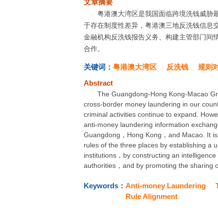
文章摘要
粤港澳大湾区是我国面临跨境洗钱威胁
于存在制度性差异，粤港澳三地反洗钱信息
金融机构反洗钱报告义务、构建主管部门间
合作。
关键词：
粤港澳大湾区
反洗钱
规则
Abstract
The Guangdong-Hong Kong-Macao Greater
cross-border money laundering in our coun
criminal activities continue to expand. Howe
anti-money laundering information exchan
Guangdong，Hong Kong，and Macao. It is nec
rules of the three places by establishing a u
institutions，by constructing an intellige
authorities，and by promoting the sharing o
Keywords：
Anti-money Laundering
Rule Alignment