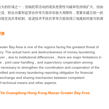
最大的区域之一，洗钱犯罪活动的现实危害性与破坏性持续扩大。但由
交流、联合办案和监管合作等方面存在较大局限性，需要在建立统一的
情报交流共享机制、促进技术手段共享等方面加强三地规则对接与协调
对接
 Bay Area is one of the regions facing the greatest threat of
try. The actual harm and destructiveness of money laundering
ver，due to institutional differences，there are major limitations in
ge，joint case handling，and supervisory cooperation among
essary to strengthen the coordination and cooperation of the
nified anti-money laundering reporting obligation for financial
nce exchange and sharing mechanism between competent
f technical means and other aspects.
The Guangdong-Hong Kong-Macao Greater Bay Area