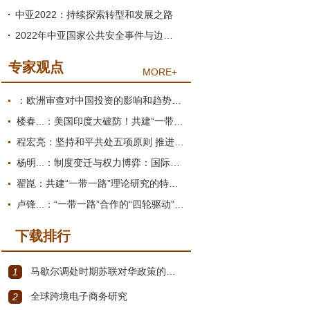
中亚2022：持续探索转型和发展之路
2022年中亚国家公共安全事件与边境冲突：起因、过程与影响
专家观点
MORE+
：欧洲审查对中国投资的影响和趋势展望
楼春...：美国印度大破防！共建“一带一路”倡议为何圈粉南亚？
程宏亮：坚持和平共处五项原则 推进构建人类命运共同体
杨明...：制度变迁与权力博弈：国际货币体系的双重困境
翟崑：共建“一带一路”理论研究的特点和价值
卢锋...：“一带一路”合作的“四轮驱动”推进机制
下载排行
马歇尔调处时期苏联对华政策的演变（1945年12月～1947年1月）
1
全球跨境电子商务研究
2