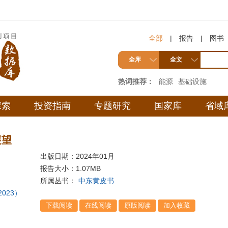
全部
|
报告
|
图书
全库
全文
热词推荐：
能源
基础设施
探索
投资指南
专题研究
国家库
省域
展望
出版日期：2024年01月
报告大小：
1.07MB
所属丛书：
中东黄皮书
2023）