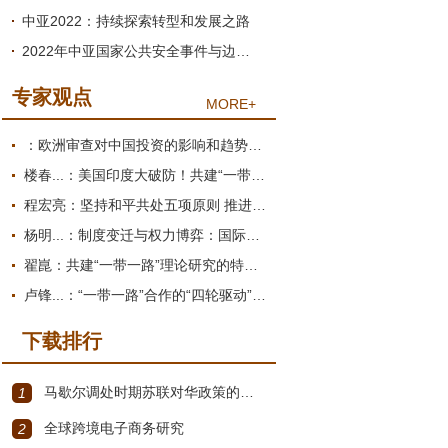
中亚2022：持续探索转型和发展之路
2022年中亚国家公共安全事件与边境冲突：起因、过程与影响
专家观点
MORE+
：欧洲审查对中国投资的影响和趋势展望
楼春...：美国印度大破防！共建“一带一路”倡议为何圈粉南亚？
程宏亮：坚持和平共处五项原则 推进构建人类命运共同体
杨明...：制度变迁与权力博弈：国际货币体系的双重困境
翟崑：共建“一带一路”理论研究的特点和价值
卢锋...：“一带一路”合作的“四轮驱动”推进机制
下载排行
马歇尔调处时期苏联对华政策的演变（1945年12月～1947年1月）
1
全球跨境电子商务研究
2