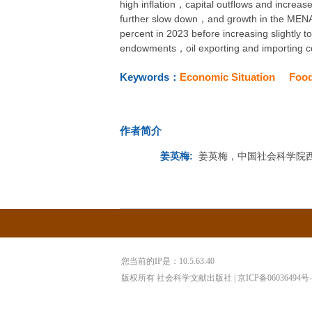
high inflation，capital outflows and increa
further slow down，and growth in the MENA r
percent in 2023 before increasing slightly t
endowments，oil exporting and importing cou
Keywords：
Economic Situation
Food
作者简介
姜英梅:
姜英梅，中国社会科学院
您当前的IP是：
10.5.63.40
版权所有 社会科学文献出版社 | 京ICP备06036494号