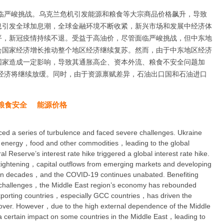
面临严峻挑战。乌克兰危机引发能源和粮食等大宗商品价格飙升，导致
息引发全球加息潮，全球金融环境不断收紧，新兴市场和发展中经济体
平，新冠疫情持续不退。受益于高油价，尽管面临严峻挑战，但中东地
会国家经济增长推动整个地区经济继续复苏。然而，由于中东地区经济
国家造成一定影响，导致其通胀高企、资本外流、粮食不安全问题加
东经济将继续放缓。同时，由于资源禀赋差异，石油出口国和石油进口
粮食安全
能源价格
d a series of turbulence and faced severe challenges. Ukraine
s of energy，food and other commodities，leading to the global
l Reserve’s interest rate hike triggered a global interest rate hike.
 tightening，capital outflows from emerging markets and developing
el in decades，and the COVID-19 continues unabated. Benefiting
e challenges，the Middle East region’s economy has rebounded
xporting countries，especially GCC countries，has driven the
ecover. However，due to the high external dependence of the Middle
 certain impact on some countries in the Middle East，leading to