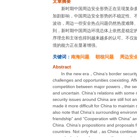
文章摘要
新时期中国周边安全形势正在呈现复杂
加剧影响，中国周边安全形势的不稳定性、
波动，周边一些安全热点问题仍然热度难降
到，新时期中国周边环境总体上依然是稳定
序理念和主张也得到越来越多的认可。不仅
境的能力正在显著增强。
关键词：
南海问题
朝核问题
周边安
Abstract
In the new era，China’s border securit
challenges and opportunities coexisting. Affe
competition between major powers，the secu
and uncertain. China’s relations with som
security issues around China are still hot a
made it more difficult for China to maintai
also note that China’s surrounding environm
friendship” and “Cooperation with China” ar
China. China’s propositions and proposals 
countries. Not only that，as China continues