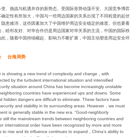
多变、挑战与机遇并存的新势态。受国际形势动荡不安、大国竞争博弈
不确定性有所加大，中国与一些周边国家的关系出现了不同程度的起伏
、隐患难消，这些因素加大了中国维护周边安全稳定的难度。但也要看
的，睦邻友好、对华合作仍是周边国家对华关系的主流，中国的国际秩
如此，随着中国持续崛起、影响力不断扩展，中国主动塑造周边安全环
全
台海局势
y is showing a new trend of complexity and change，with
cted by the turbulent international situation and intensified
rity situation around China has become increasingly unstable
e neighboring countries have experienced ups and downs. Some
nd hidden dangers are difficult to eliminate. These factors have
n security and stability in its surrounding areas. However，we must
ent is generally stable in the new era. “Good-neighborly
e still the mainstream trends between neighboring countries and
for international order have been recognized by more and more
 to rise and its influence continues to expand，China’s ability to