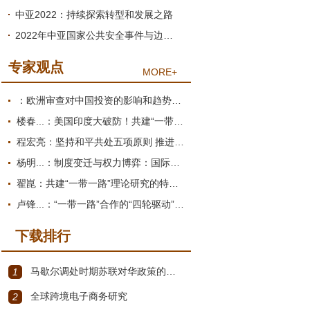
中亚2022：持续探索转型和发展之路
2022年中亚国家公共安全事件与边境冲突：起因、过程与影响
专家观点
MORE+
：欧洲审查对中国投资的影响和趋势展望
楼春...：美国印度大破防！共建“一带一路”倡议为何圈粉南亚？
程宏亮：坚持和平共处五项原则 推进构建人类命运共同体
杨明...：制度变迁与权力博弈：国际货币体系的双重困境
翟崑：共建“一带一路”理论研究的特点和价值
卢锋...：“一带一路”合作的“四轮驱动”推进机制
下载排行
马歇尔调处时期苏联对华政策的演变（1945年12月～1947年1月）
1
全球跨境电子商务研究
2