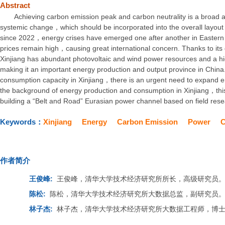
Abstract
Achieving carbon emission peak and carbon neutrality is a broad
systemic change，which should be incorporated into the overall layout of
since 2022，energy crises have emerged one after another in Easter
prices remain high，causing great international concern. Thanks to it
Xinjiang has abundant photovoltaic and wind power resources and a h
making it an important energy production and output province in China
consumption capacity in Xinjiang，there is an urgent need to expand
the background of energy production and consumption in Xinjiang，this
building a “Belt and Road” Eurasian power channel based on field rese
Keywords：
Xinjiang
Energy
Carbon Emission
Power
C
作者简介
王俊峰:
王俊峰，清华大学技术经济研究所所长，高级研究员
陈松:
陈松，清华大学技术经济研究所大数据总监，副研究员
林子杰:
林子杰，清华大学技术经济研究所大数据工程师，博