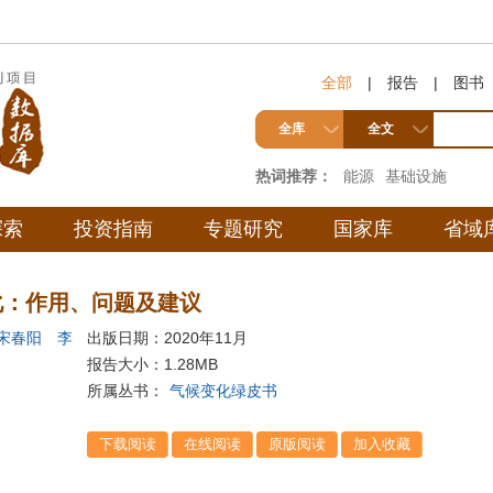
全部
|
报告
|
图书
全库
全文
热词推荐：
能源
基础设施
探索
投资指南
专题研究
国家库
省域
化：作用、问题及建议
宋春阳
李
出版日期：2020年11月
报告大小：
1.28MB
所属丛书：
气候变化绿皮书