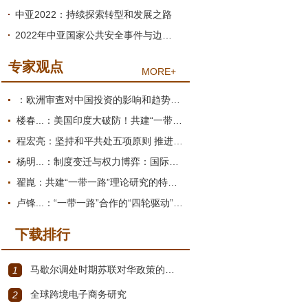
中亚2022：持续探索转型和发展之路
2022年中亚国家公共安全事件与边境冲突：起因、过程与影响
专家观点
MORE+
：欧洲审查对中国投资的影响和趋势展望
楼春...：美国印度大破防！共建“一带一路”倡议为何圈粉南亚？
程宏亮：坚持和平共处五项原则 推进构建人类命运共同体
杨明...：制度变迁与权力博弈：国际货币体系的双重困境
翟崑：共建“一带一路”理论研究的特点和价值
卢锋...：“一带一路”合作的“四轮驱动”推进机制
下载排行
马歇尔调处时期苏联对华政策的演变（1945年12月～1947年1月）
1
全球跨境电子商务研究
2