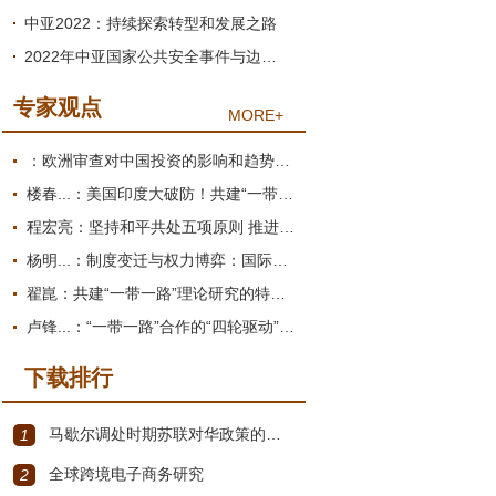
中亚2022：持续探索转型和发展之路
2022年中亚国家公共安全事件与边境冲突：起因、过程与影响
专家观点
MORE+
：欧洲审查对中国投资的影响和趋势展望
楼春...：美国印度大破防！共建“一带一路”倡议为何圈粉南亚？
程宏亮：坚持和平共处五项原则 推进构建人类命运共同体
杨明...：制度变迁与权力博弈：国际货币体系的双重困境
翟崑：共建“一带一路”理论研究的特点和价值
卢锋...：“一带一路”合作的“四轮驱动”推进机制
下载排行
马歇尔调处时期苏联对华政策的演变（1945年12月～1947年1月）
1
全球跨境电子商务研究
2